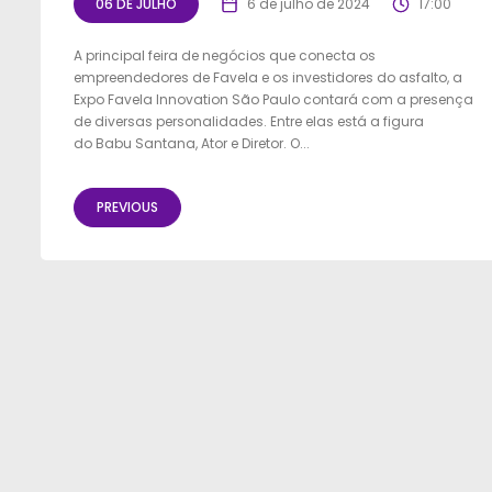
06 DE JULHO
6 de julho de 2024
17:00
A principal feira de negócios que conecta os
empreendedores de Favela e os investidores do asfalto, a
Expo Favela Innovation São Paulo contará com a presença
de diversas personalidades. Entre elas está a figura
do Babu Santana, Ator e Diretor. O...
PREVIOUS