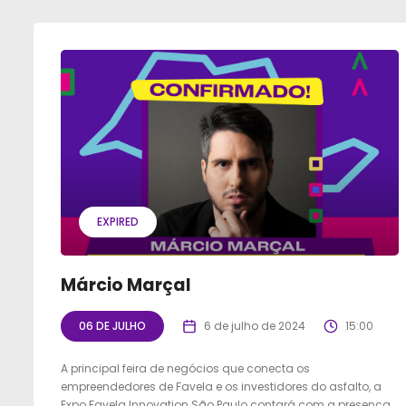
EXPIRED
Márcio Marçal
06 DE JULHO
6 de julho de 2024
15:00
A principal feira de negócios que conecta os
empreendedores de Favela e os investidores do asfalto, a
Expo Favela Innovation São Paulo contará com a presença