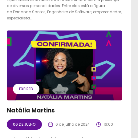
de diversas personalidades. Entre elas está a figura
do Fernando Santos, Engenheiro de Software, empreendedor,
especialista...
EXPIRED
Natália Martins
06 DE JULHO
6 de julho de 2024
16:00