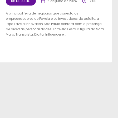
06 DE JULHO
6 de julho de 2024
17:00
A principal feira de negócios que conecta os
empreendedores de Favela e os investidores do asfalto, a
Expo Favela Innovation São Paulo contará com a presença
de diversas personalidades. Entre elas está a figura da Sara
Mara, Transcista, Digital Influencer e...