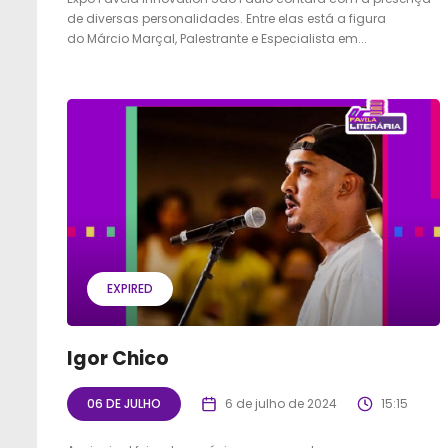
de diversas personalidades. Entre elas está a figura
do Márcio Marçal, Palestrante e Especialista em...
EXPIRED
Igor Chico
06 DE JULHO
6 de julho de 2024
15:15