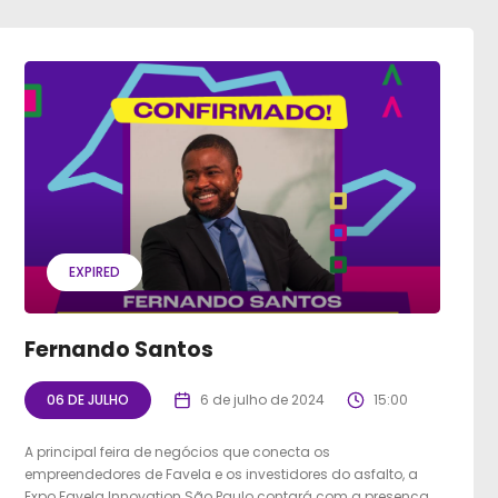
EXPIRED
Fernando Santos
06 DE JULHO
6 de julho de 2024
15:00
A principal feira de negócios que conecta os
empreendedores de Favela e os investidores do asfalto, a
Expo Favela Innovation São Paulo contará com a presença