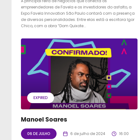
A principal feira de negócios que conecta os
empreendedores de Favela e os investidores do asfalto, a
Expo Favela Innovation São Paulo contará com a presença
de diversas personalidades. Entre elas está a escritora Igor
Chico, com a obra “Dom Quixote...
EXPIRED
Manoel Soares
06 DE JULHO
6 de julho de 2024
16:00