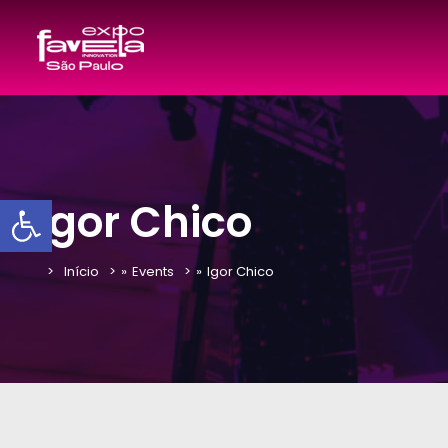
Barra de Ferramentas Aber
Igor Chico
Início
»
Events
»
Igor Chico