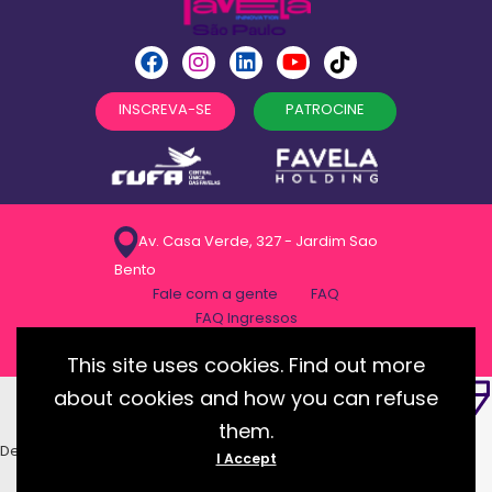
INSCREVA-SE
PATROCINE
Av. Casa Verde, 327 - Jardim Sao
Bento
Fale com a gente
FAQ
FAQ Ingressos
Politica de privacidade
This site uses cookies. Find out more
about cookies and how you can refuse
them.
Desenvolvido com essência pela:
I Accept