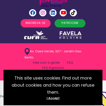
INSCREVA-SE
PATROCINE
Av. Casa Verde, 327 - Jardim Sao
Bento
Fale com a gente
FAQ
FAQ Ingressos
Politica de privacidade
This site uses cookies. Find out more
about cookies and how you can refuse
them.
Desenvolvido com essência pela:
I Accept