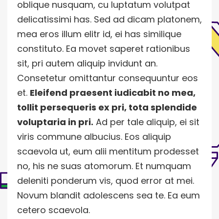
oblique nusquam, cu luptatum volutpat
delicatissimi has. Sed ad dicam platonem,
mea eros illum elitr id, ei has similique
constituto. Ea movet saperet rationibus
sit, pri autem aliquip invidunt an.
Consetetur omittantur consequuntur eos
et.
Eleifend praesent iudicabit no mea,
tollit persequeris ex pri, tota splendide
voluptaria in pri.
Ad per tale aliquip, ei sit
viris commune albucius. Eos aliquip
scaevola ut, eum alii mentitum prodesset
no, his ne suas atomorum. Et numquam
deleniti ponderum vis, quod error at mei.
Novum blandit adolescens sea te. Ea eum
cetero scaevola.