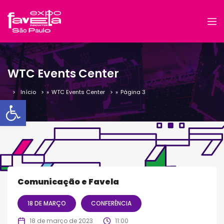
WTC Events Center
Início
»
WTC Events Center
»
Página 3
Barra de Ferramentas Aber
Comunicação e Favela
18 DE MARÇO
CONFERÊNCIA
18 de março de 2023
11:00