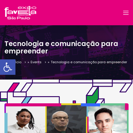
Tecnologia e comunicação para
empreender
Barra de Ferramentas Aber
Início
»
Events
»
Tecnologia e comunicação para empreender