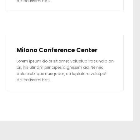
delicatissimi has.
Milano Conference Center
Lorem ipsum dolor sit amet, voluptua iracundia an
pri, his utinam principes dignissim ad. Ne nec
dolore oblique nusquam, cu luptatum volutpat
delicatissimi has.