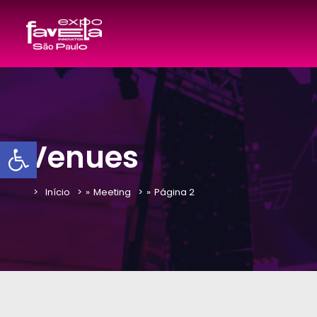
Barra de Ferramentas Aber
Venues
Início
»
Meeting
»
Página 2